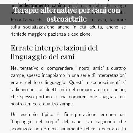
nell'
addestramento canino
, ed è essenziale che venga
Terapie alternative per cani con
Le razze di cani più adatte per i
avviata fin dai primi mesi di vita dell'animale.
osteoartrite
corridori
Ricordiamo che è sempre possibile, tuttavia, lavorare
sulla socializzazione anche in età adulta, anche se
richiede maggiore pazienza e dedizione.
Errate interpretazioni del
linguaggio dei cani
Nel tentativo di comprendere i nostri amici a quattro
zampe, spesso incappiamo in una serie di interpretazioni
errate del loro linguaggio. Questi misconoscimenti si
radicano nei cosiddetti miti del comportamento canino,
che spesso portano a una comprensione sbagliata del
nostro amico a quattro zampe.
Un esempio tipico è l'interpretazione erronea del
"linguaggio del corpo" del cane. Un cagnolino che
scodinzola non è necessariamente felice o eccitato. In